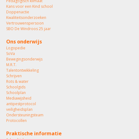
Pedagogisch klimaat
Kans voor een Kind school
Doppenactie
Kwaliteitsonderzoeken
Vertrouwenspersoon
SBO De Windroos 25 jaar
Ons onderwijs
Logopedie
SoVa
Bewegingsonderwijs
M.R.T.
Talentontwikkeling
Schrijven
Rots & water
Schoolgids
Schoolplan
Mediawijsheid
antipestprotocol
veiligheidsplan
Ondersteuningsteam
Protocollen
Praktische informatie