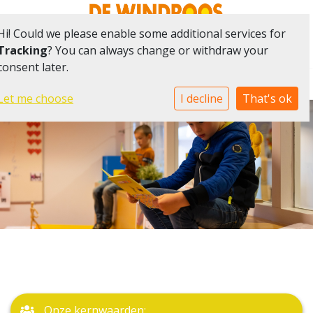
GEWOON WAAR HET KAN -
SPECIAAL
WAAR HET
Hi! Could we please enable some additional services for
MOET
Tracking
? You can always change or withdraw your
consent later.
Togg
Let me choose
I decline
That's ok
Onze kernwaarden: