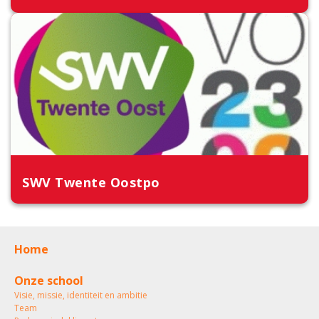
SWV Twente Oostpo
Home
Onze school
Visie, missie, identiteit en ambitie
Team