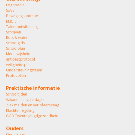
Logopedie
SoVa
Bewegingsonderwijs
M.R.T.
Talentontwikkeling
Schrijven
Rots & water
Schoolgids
Schoolplan
Mediawijsheid
antipestprotocol
veiligheidsplan
Ondersteuningsteam
Protocollen
Praktische informatie
Schooltijden
Vakantie en vrije dagen
Ziek melden en verlofaanvraag
Klachtenregeling
GGD Twente Jeugdgezondheid
Ouders
Ouderraad