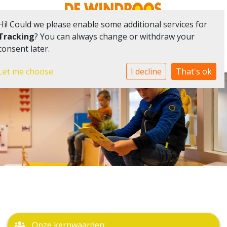
GEWOON WAAR HET KAN -
SPECIAAL
WAAR HET
Hi! Could we please enable some additional services for
MOET
Tracking
? You can always change or withdraw your
consent later.
Togg
Let me choose
I decline
That's ok
Onze kernwaarden: