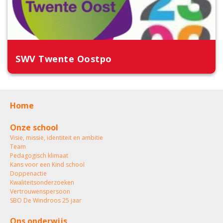
SWV Twente Oostpo
Home
Onze school
Visie, missie, identiteit en ambitie
Team
Pedagogisch klimaat
Kans voor een Kind school
Doppenactie
Kwaliteitsonderzoeken
Vertrouwenspersoon
SBO De Windroos 25 jaar
Ons onderwijs